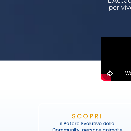
L’Acca
per viv
SCOPRI
il Potere Evolutivo della
Community, persone animate