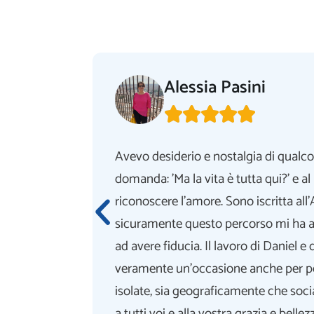
Alessia Pasini





lezza una
Avevo desiderio e nostalgia di qualco
ta a
domanda: 'Ma la vita è tutta qui?' e a
o riuscita
riconoscere l'amore. Sono iscritta al
e. Con una
sicuramente questo percorso mi ha a
one e delle
ad avere fiducia. Il lavoro di Daniel e q
quotidiana.
veramente un'occasione anche per p
isolate, sia geograficamente che soci
a tutti voi e alla vostra grazia e bellez