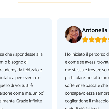
Antonella 




sa che rispondesse alla
Ho iniziato il percorso
l mio bisogno di
è come se avessi trovat
l'Academy da febbraio e
me stessa e trovare se
iutato a perseverare e
particolare, ho fatto un
uello di voi tutti è
sofferenze passate che m
ersone come me, un po'
consapevolezza sempre
almente. Grazie infinite
cogliendone il miracolo, 
za.
periodi più faticosi.