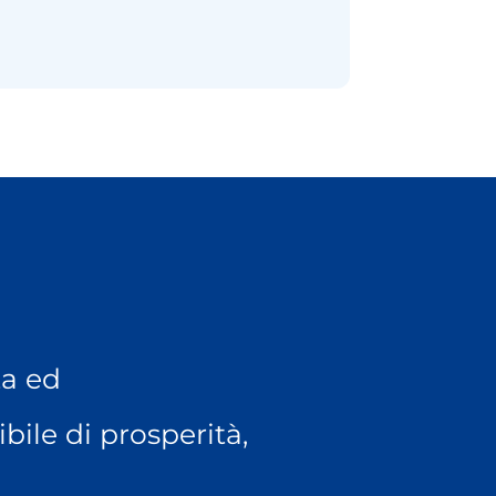
per me e pe
ta ed
ibile di prosperità,