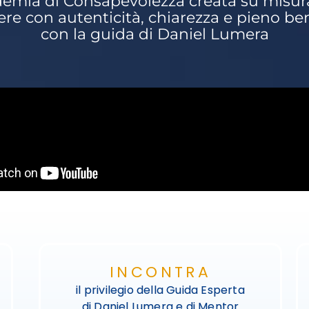
demia di Consapevolezza creata su misura
ere con autenticità, chiarezza e pieno b
con la guida di Daniel Lumera
INCONTRA
il privilegio della Guida Esperta
di Daniel Lumera e di Mentor