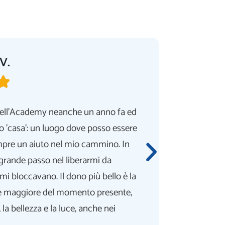
V.

 dell'Academy neanche un anno fa ed
La My Life
o 'casa': un luogo dove posso essere
incontrare
mpre un aiuto nel mio cammino. In
all'essere
 grande passo nel liberarmi da
al mattin
i bloccavano. Il dono più bello è la
famiglia 
 maggiore del momento presente,
la meravig
la bellezza e la luce, anche nei
chiarezza 
creato so