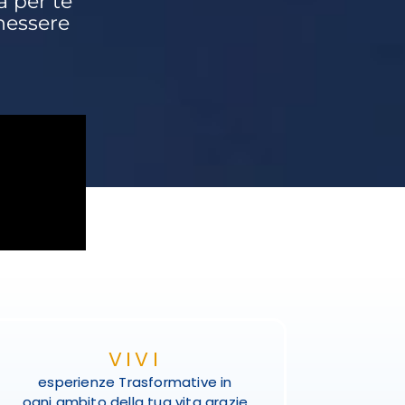
 per te
enessere
VIVI
esperienze Trasformative in
ogni ambito della tua vita grazie