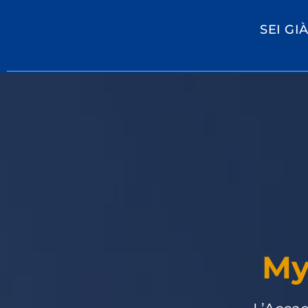
SEI GI
My