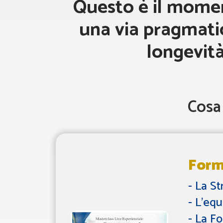
Questo è il momen
una via pragmatica
longevit
Cosa
Form
- La S
- L’equ
- La Fo