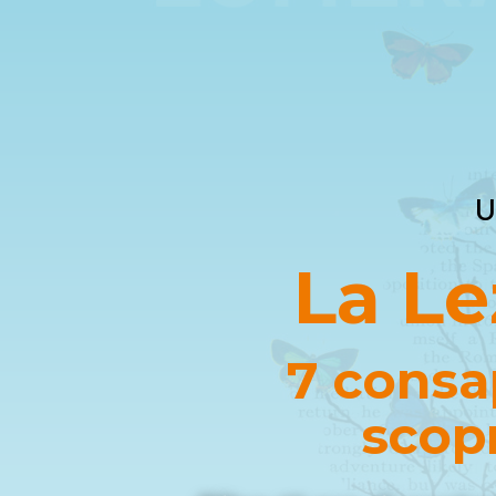
U
La Le
7 consa
scop