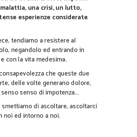
lattia, una crisi, un lutto,
ntense esperienze considerate
vece, tendiamo a resistere al
olo, negandolo ed entrando in
i e con la vita medesima.
consapevolezza che queste due
arte, delle volte generano dolore,
te senso senso di impotenza…
mettiamo di ascoltare, ascoltarci
n noi ed intorno a noi.