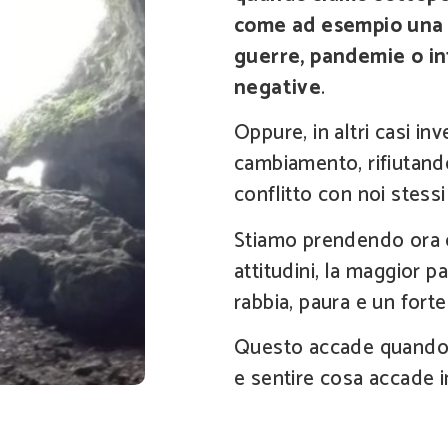
come ad esempio una ma
guerre, pandemie o i
negative
.
Oppure, in altri casi in
cambiamento, rifiutand
conflitto con noi stess
Stiamo prendendo ora 
attitudini, la maggior p
rabbia, paura e un for
Questo accade quando s
e sentire cosa accade i