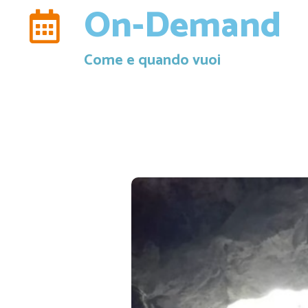
On-Demand
Come e quando vuoi