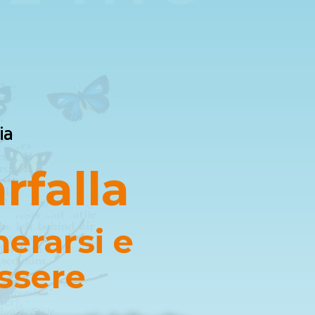
ia
rfalla
erarsi e
ssere