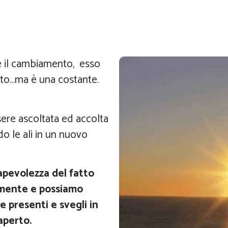
re il cambiamento, esso
to…ma è una costante.
sere ascoltata ed accolta
o le ali in un nuovo
apevolezza del fatto
emente e possiamo
e presenti e svegli in
aperto.